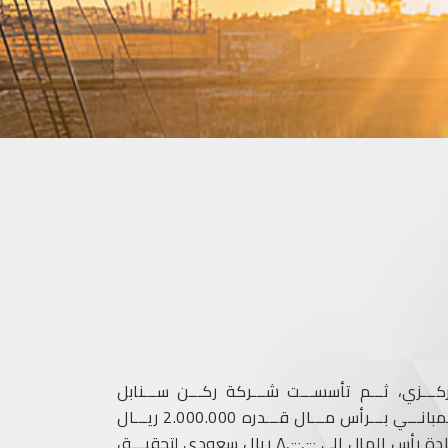
ة أعمـــال التكييـــف المركـــزي، ثـــم تأسســـت شـــركة ركـــن ســـنابل
للمقاولات الكهروميكانيكيـــة فـــي عـــام 2003 م للقيـــام بتنفيـــذ كافـــة الأعمال الميكانيكيـــة والكهربائيـــة للمبانـــي بـــرأس مـــال قـــدره 2.000.000 ريـــال
ســـعودي قبـــل أن يتــــــم إضافـة قســـــــــم الأعمال المدنيـة والمعماريــــــــــــــة فـــي عـــــــــام 2021م وزيادة رأس المال إلى ٨,٠٠٠,٠٠٠ ريال سعودي لتحقيـــق