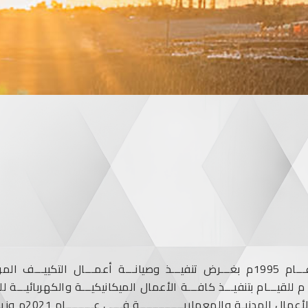
تأســـس فـــرع مؤسســـة ســـنابل للتكييـــف عـــام 1995م بغـــرض تنفيـــذ وصيانـــ